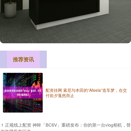
推荐资讯
配资挂网 索尼与本田的“Afeela”造车梦，在交
付前夕戛然而止
​正规线上配资 神眸「BC6V」重磅发布：你的第一台vlog相机，替
1