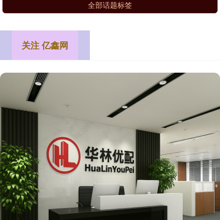
全部话题标签
关注 亿鑫网