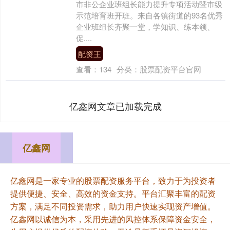
市非公企业班组长能力提升专项活动暨市级
示范培育班开班。来自各镇街道的93名优秀
企业班组长齐聚一堂，学知识、练本领、
促....
配资王
查看：
134
分类：
股票配资平台官网
亿鑫网文章已加载完成
亿鑫网
亿鑫网是一家专业的股票配资服务平台，致力于为投资者
提供便捷、安全、高效的资金支持。平台汇聚丰富的配资
方案，满足不同投资需求，助力用户快速实现资产增值。
亿鑫网以诚信为本，采用先进的风控体系保障资金安全，