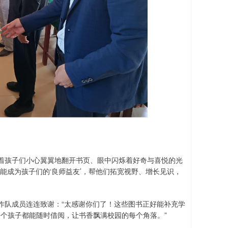
着孩子们小心翼翼地翻开书页、眼中闪烁着好奇与喜悦的光
能成为孩子们的‘良师益友’，帮他们拓宽视野、增长见识，
作队成员连连致谢：“太感谢你们了！这些图书正好能补充学
每个孩子都能随时借阅，让书香飘满校园的每个角落。”